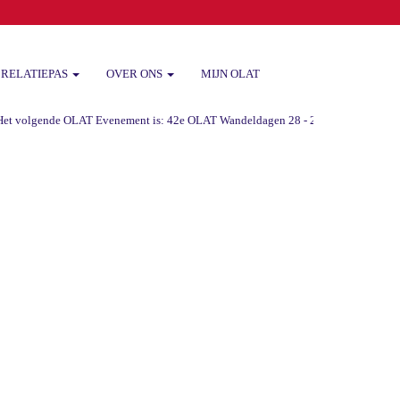
RELATIEPAS
OVER ONS
MIJN OLAT
 volgende OLAT Evenement is: 42e OLAT Wandeldagen 28 - 29 -30 augustus 2026 va