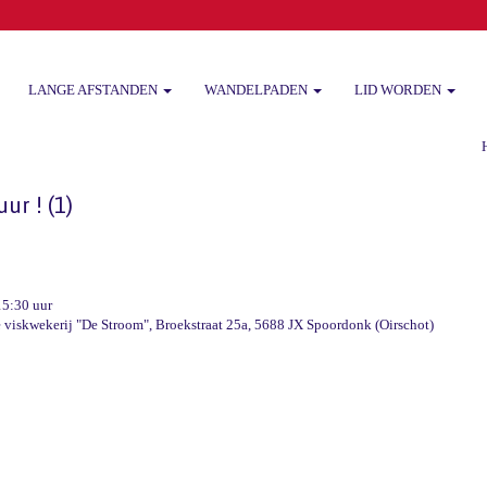
LANGE AFSTANDEN
WANDELPADEN
LID WORDEN
Het
ur ! (1)
15:30 uur
 viskwekerij "De Stroom", Broekstraat 25a, 5688 JX Spoordonk (Oirschot)