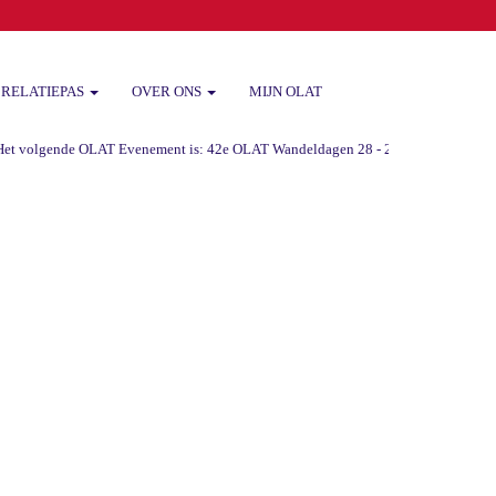
RELATIEPAS
OVER ONS
MIJN OLAT
 volgende OLAT Evenement is: 42e OLAT Wandeldagen 28 - 29 -30 augustus 2026 va