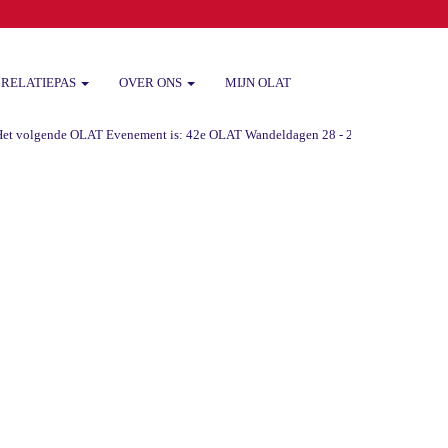
RELATIEPAS
OVER ONS
MIJN OLAT
 volgende OLAT Evenement is: 42e OLAT Wandeldagen 28 - 29 -30 augustus 2026 va