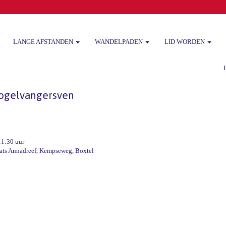
LANGE AFSTANDEN
WANDELPADEN
LID WORDEN
Het
Kogelvangersven
11:30 uur
ats Annadreef, Kempseweg, Boxtel