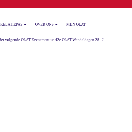
RELATIEPAS
OVER ONS
MIJN OLAT
 volgende OLAT Evenement is: 42e OLAT Wandeldagen 28 - 29 -30 augustus 2026 va