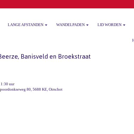
LANGE AFSTANDEN
WANDELPADEN
LID WORDEN
Het
eerze, Banisveld en Broekstraat
11:30 uur
poordonkseweg 80, 5688 KE, Oirschot