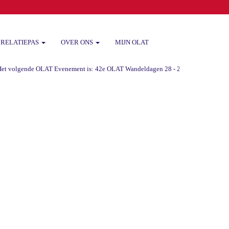
RELATIEPAS
OVER ONS
MIJN OLAT
 volgende OLAT Evenement is: 42e OLAT Wandeldagen 28 - 29 -30 augustus 2026 va