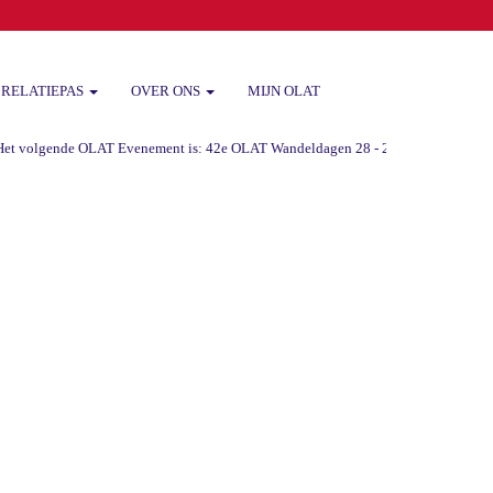
RELATIEPAS
OVER ONS
MIJN OLAT
 volgende OLAT Evenement is: 42e OLAT Wandeldagen 28 - 29 -30 augustus 2026 va