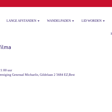
LANGE AFSTANDEN
WANDELPADEN
LID WORDEN
Het
Wilma
21:00 uur
reniging Generaal Michaelis, Gildelaan 2 5684 EZ,Best