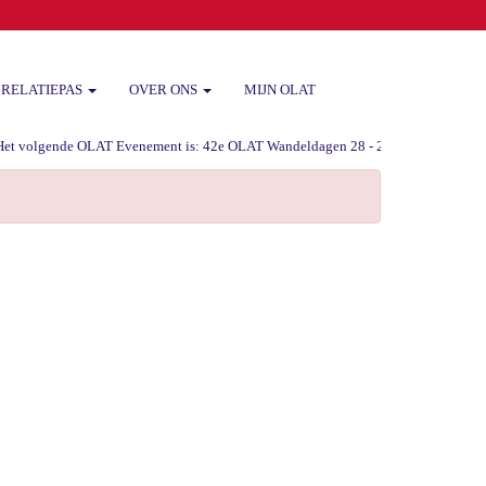
RELATIEPAS
OVER ONS
MIJN OLAT
 volgende OLAT Evenement is: 42e OLAT Wandeldagen 28 - 29 -30 augustus 2026 va