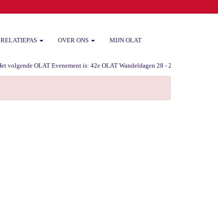
RELATIEPAS
OVER ONS
MIJN OLAT
 volgende OLAT Evenement is: 42e OLAT Wandeldagen 28 - 29 -30 augustus 2026 va