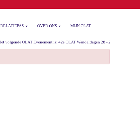
RELATIEPAS
OVER ONS
MIJN OLAT
 volgende OLAT Evenement is: 42e OLAT Wandeldagen 28 - 29 -30 augustus 2026 va