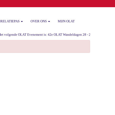
RELATIEPAS
OVER ONS
MIJN OLAT
volgende OLAT Evenement is: 42e OLAT Wandeldagen 28 - 29 -30 augustus 2026 va