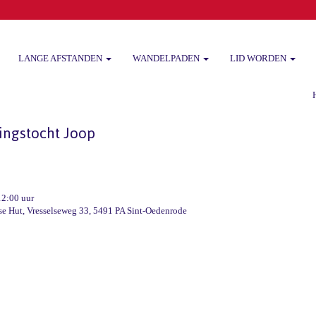
LANGE AFSTANDEN
WANDELPADEN
LID WORDEN
Het
ingstocht Joop
12:00 uur
se Hut, Vresselseweg 33, 5491 PA Sint-Oedenrode