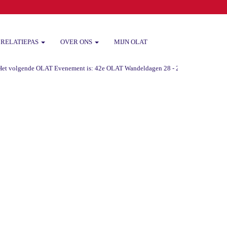
RELATIEPAS
OVER ONS
MIJN OLAT
 volgende OLAT Evenement is: 42e OLAT Wandeldagen 28 - 29 -30 augustus 2026 va