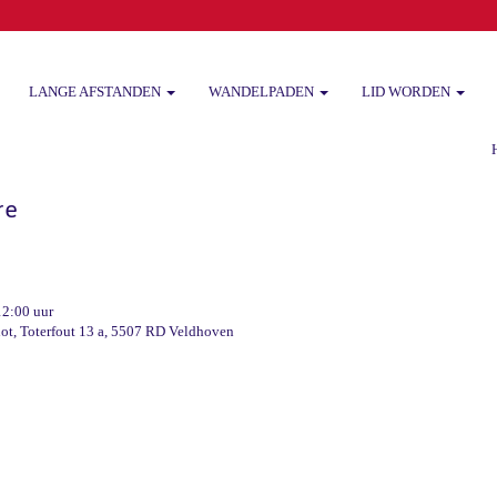
LANGE AFSTANDEN
WANDELPADEN
LID WORDEN
Het
re
12:00 uur
ot, Toterfout 13 a, 5507 RD Veldhoven