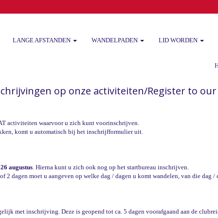
LANGE AFSTANDEN
WANDELPADEN
LID WORDEN
Het 
hrijvingen op onze activiteiten/Register to our 
T activiteiten waarvoor u zich kunt voorinschrijven.
ikken, komt u automatisch bij het inschrijfformulier uit.
 26 augustus
. Hierna kunt u zich ook nog op het startbureau inschrijven.
 of 2 dagen moet u aangeven op welke dag / dagen u komt wandelen, van die dag / d
gelijk met inschrijving. Deze is geopend tot ca. 5 dagen voorafgaand aan de clubr