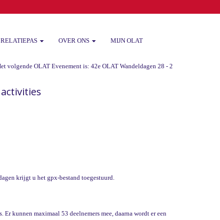
RELATIEPAS
OVER ONS
MIJN OLAT
volgende OLAT Evenement is: 42e OLAT Wandeldagen 28 - 29 -30 augustus 2026 va
activities
agen krijgt u het gpx-bestand toegestuurd.
eis. Er kunnen maximaal 53 deelnemers mee, daarna wordt er een