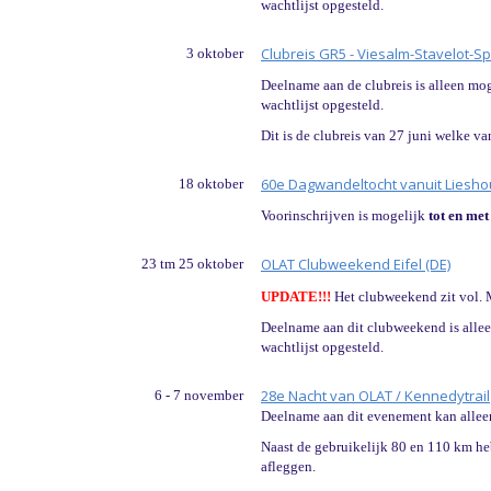
wachtlijst opgesteld.
Clubreis GR5 - Viesalm-Stavelot-S
3 oktober
Deelname aan de clubreis is alleen mo
wachtlijst opgesteld.
Dit is de clubreis van 27 juni welke 
60e Dagwandeltocht vanuit Liesho
18 oktober
Voorinschrijven is mogelijk
tot en met
OLAT Clubweekend Eifel (DE)
23 tm 25 oktober
UPDATE!!!
Het clubweekend zit vol. M
Deelname aan dit clubweekend is allee
wachtlijst opgesteld.
28e Nacht van OLAT / Kennedytrail
6 - 7 november
Deelname aan dit evenement kan alleen
Naast de gebruikelijk 80 en 110 km heb
afleggen.