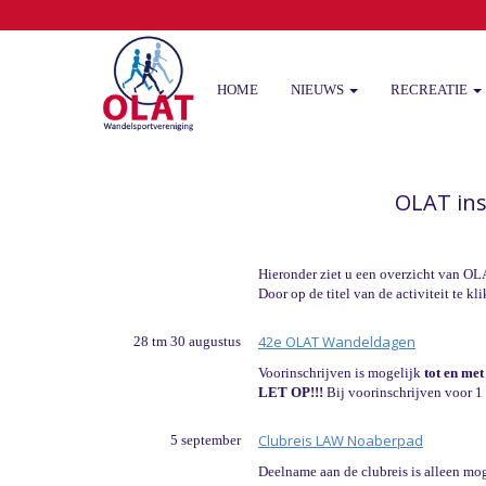
HOME
NIEUWS
RECREATIE
OLAT insc
Hieronder ziet u een overzicht van OLA
Door op de titel van de activiteit te kl
42e OLAT Wandeldagen
28 tm 30 augustus
Voorinschrijven is mogelijk
tot en met
LET OP!!!
Bij voorinschrijven voor 1
Clubreis LAW Noaberpad
5 september
Deelname aan de clubreis is alleen mo