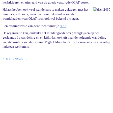
herfstkleuren en uiteraard van de goede verzorgde OLAT posten.
Helaas hebben ook veel wandelaars te maken gekregen met het
minder goede weer, maar daardoor ontstonden wel de
wandelpaden waar OLAT toch ook wel bekend om staat.
hier
Een fotoimpressie van deze tocht vindt je
.
De organisatie kan, ondanks het minder goede weer, terugkijken op een
geslaagde 1e wandeling en en kijkt dan ook uit naar de volgende wandeling
van de Winterserie, dan vanuit Veghel-Mariaheide op 17 november a.s. waarbij
iedereen welkom is.
« naar overzicht